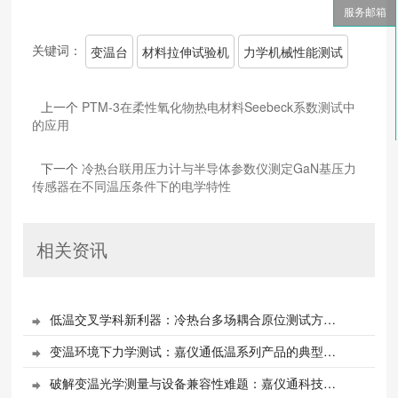
服务邮箱
关键词：
变温台
材料拉伸试验机
力学机械性能测试
上一个
PTM-3在柔性氧化物热电材料Seebeck系数测试中
的应用
下一个
‌冷热台联用压力计与半导体参数仪测定GaN基压力
传感器在不同温压条件下的电学特性
相关资讯
低温交叉学科新利器：冷热台多场耦合原位测试方案全解析

变温环境下力学测试：嘉仪通低温系列产品的典型应用案例

破解变温光学测量与设备兼容性难题：嘉仪通科技冷热台、探针台、液氮低温恒温器
