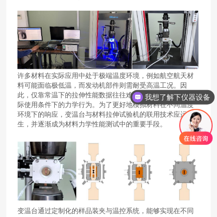
许多材料在实际应用中处于极端温度环境，例如航空航天材
料可能面临极低温，而发动机部件则需耐受高温工况。因
此，仅靠常温下的拉伸性能数据往往难以全面反映材料在实
我想了解下仪器设备
际使用条件下的力学行为。为了更好地模拟材料在不同温度
可以报价么
环境下的响应，变温台与材料拉伸试验机的联用技术应运而
生，并逐渐成为材料力学性能测试中的重要手段。
变温台通过定制化的样品装夹与温控系统，能够实现在不同