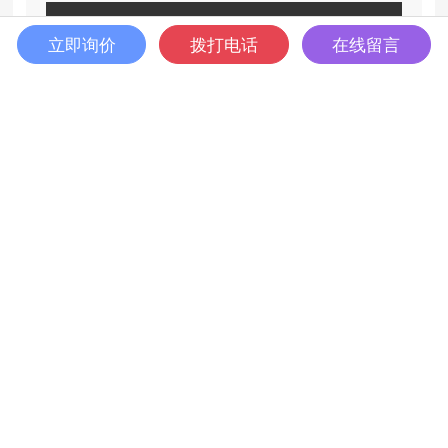
提交
立即询价
拨打电话
在线留言
热门资讯
硬核认证！10+院士团队选择，嘉仪通科技设备助力科研攻关
硬核认证！10+院士团队选择，嘉仪通科技设备助力科研攻关

Nature Communications发布：快速退火炉助力实现原子限域插层，构筑高阈值氮化镓器件
