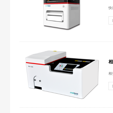
快
相
相