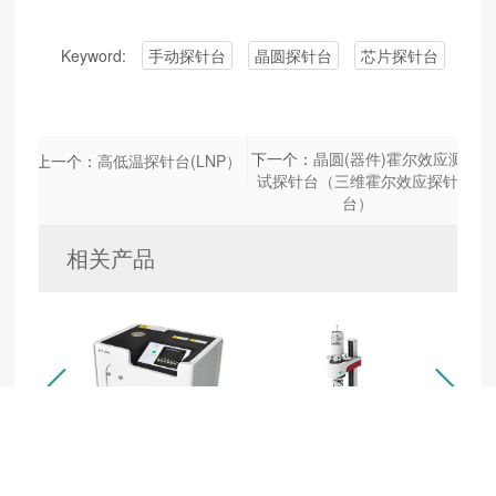
Keyword:
手动探针台
晶圆探针台
芯片探针台
半
下一个：
晶圆(器件)霍尔效应测
上一个：
高低温探针台(LNP）
试探针台（三维霍尔效应探针
台）
相关产品


桌面式1吋快速退火炉-RTP-3E01（教学版）
桌面式1吋快速退火炉(RTP-3-01系列)
液氮低温恒温器-LNT-3E(教学版）
吋快速退
桌面式1吋快速退
液氮低温恒温器-
液