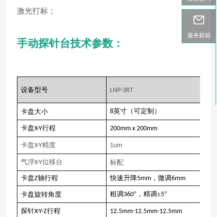
激光打标；
服务邮箱
手动探针台技术参数：
设备型号
LNP-3RT
英寸（可定制）
卡盘大小
8
卡盘
行程
X-Y
200mm x 200mm
卡盘
精度
X-Y
1um
气浮
位移台
X-Y
标配
卡盘
轴行程
快速升降
，微调
Z
5mm
6mm
粗调
°，精调±
°
卡盘旋转角度
360
5
探针
行程
X-Y-Z
12.5mm-12.5mm-12.5mm