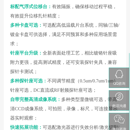
标配气浮式位移台：
有效隔振，确保移动过程平稳，
有效提升位移扎针精度；‌
多种卡盘可选：
可选配高低温载片台系统，同轴/三轴/
镀金卡盘可供选择，满足不同预算和多种应用场景需
求；
针座平台升级：
全新表面处理工艺，相比镀铬针座吸
附力更强，提高测试精度，还可安装探针夹具，兼容
探针卡测试；
多种探针座可选：
不同调节精度（0.5um/0.7um/1um）
QQ咨询
针座可选，DC直流或RF射频探针座可选；
自带完整高清成像系统：
多种类型显微镜可选，带高
电话沟通
清CCD成像系统，可拍照，录像，标尺，可连接显示
器实时观察；
快速拓展功能：
可选配激光器进行失效分析/激光切割/
微信咨询