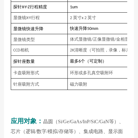
探针
行程精度
X-Y-Z
1um
显微镜
行程
英寸
英寸
X-Y
2
x 2
快速升降
显微镜快速升降
50mm
体式显微镜
正像显微镜
金相显微镜
显微镜类型
/
/
相机
清晰度（
可拍照，录像，标尺
）
CCD
2K
最多
个（可定制）
探针座数量
6
卡盘吸附形式
环形或多
孔
真空吸附
环
针座
吸附
方式
磁力吸附
应用对象
：
晶圆（Si/Ge/GaAs/InP/SiC/GaN等）、
芯片（逻辑/数字/模拟/存储等）、集成电路、显示面