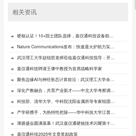
相关资讯
硬核认证！10+院士团队选择，嘉仪通科技设备助力科研攻关

Nature Communications发布：快速退火炉助力实现原子限域插层，构筑高阈值氮化镓器件

武汉理工大学赵锐哲老师莅临嘉仪通科技指导：开展新型存储器技术培训并参观研发生产基地

嘉仪通科技聘请王肇中教授为首席战略科学家

聚焦边缘AI与神经形态计算前沿：武汉理工大学余念念教授和江汉大学陈子琪教授莅临嘉仪通作专题报告

深化产教融合，共育产业新才——中北大学考察调研嘉仪通 探讨校企协同育人新模式

科技部、清华大学、中科院沈阳金属所等专家组团调研嘉仪通 精准指导企业科研攻关

产学研携手，为热特性把脉——华中科技大学江普庆教授到访嘉仪通探讨热物性测量新技术

薄膜盛会圆满落幕！武汉嘉仪通硬核技术闪耀第十七届全国薄膜技术研讨会

嘉仪通科技2025年文章奖励政策
