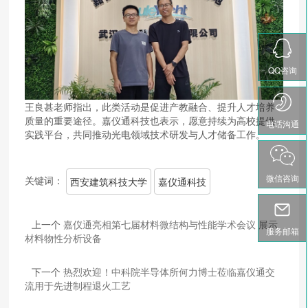
QQ咨询
王良甚老师指出，此类活动是促进产教融合、提升人才培养
质量的重要途径。嘉仪通科技也表示，愿意持续为高校提供
电话沟通
实践平台，共同推动光电领域技术研发与人才储备工作。
微信咨询
关键词：
西安建筑科技大学
嘉仪通科技
上一个
嘉仪通亮相第七届材料微结构与性能学术会议 展示
服务邮箱
材料物性分析设备
下一个
热烈欢迎！中科院半导体所何力博士莅临嘉仪通交
流用于先进制程退火工艺